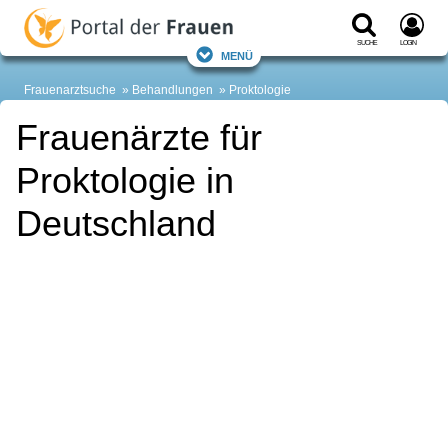
Suche
Login
Menü
Frauenarztsuche
Behandlungen
Proktologie
Frauenärzte für
Proktologie in
Deutschland