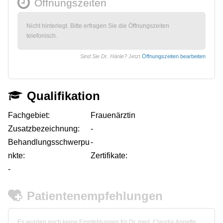
Öffnungszeiten
Nicht hinterlegt. Bitte erfragen Sie die Öffnungszeiten
telefonisch.
Sind Sie Dr. Hänle?
Jetzt
Öffnungszeiten bearbeiten
Qualifikation
Fachgebiet:
Frauenärztin
Zusatzbezeichnung:
-
Behandlungsschwerpu
-
nkte:
Zertifikate:
-
Patientenempfehlungen
Es wurden noch keine Empfehlungen für Dr. med. Claudia Annette