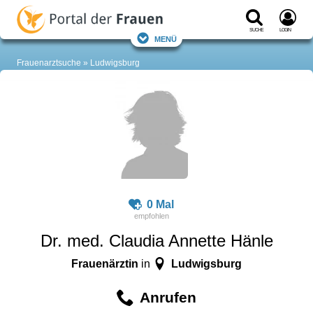
Suche
Login
Menü
Frauenarztsuche
Ludwigsburg
0 Mal
Dr. med. Claudia Annette Hänle
Frauenärztin
Ludwigsburg
in
Anrufen