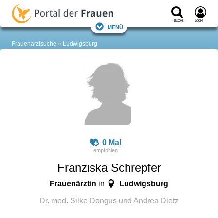
Suche
Login
Menü
Frauenarztsuche
Ludwigsburg
0 Mal
Franziska Schrepfer
Frauenärztin
Ludwigsburg
in
Dr. med. Silke Dongus und Andrea Dietz