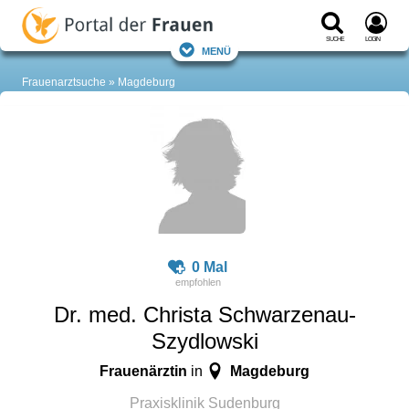
Suche
Login
Menü
Frauenarztsuche
Magdeburg
0 Mal
Dr. med. Christa Schwarzenau-
Szydlowski
Frauenärztin
Magdeburg
in
Praxisklinik Sudenburg