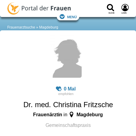
Suche
Login
Menü
Frauenarztsuche
Magdeburg
0 Mal
Dr. med. Christina Fritzsche
Frauenärztin
Magdeburg
in
Gemeinschaftspraxis