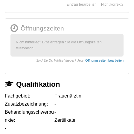
Eintrag bearbeiten
Nicht korrekt?
Öffnungszeiten
Nicht hinterlegt. Bitte erfragen Sie die Öffnungszeiten
telefonisch.
Sind Sie Dr. Wollschlaeger?
Jetzt
Öffnungszeiten bearbeiten
Qualifikation
Fachgebiet:
Frauenärztin
Zusatzbezeichnung:
-
Behandlungsschwerpu
-
nkte:
Zertifikate:
-