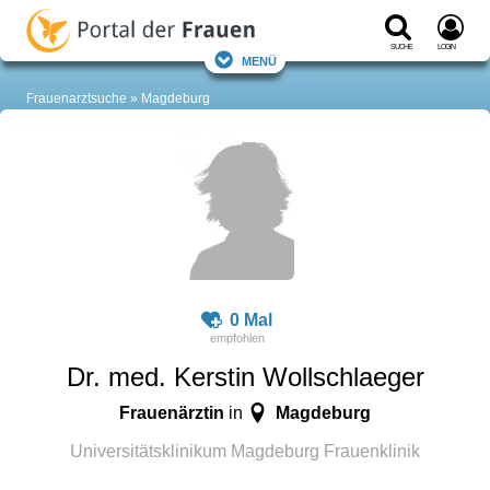
Suche
Login
Menü
Frauenarztsuche
Magdeburg
0 Mal
Dr. med. Kerstin Wollschlaeger
Frauenärztin
Magdeburg
in
Universitätsklinikum Magdeburg Frauenklinik