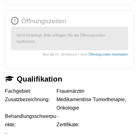
Öffnungszeiten
Nicht hinterlegt. Bitte erfragen Sie die Öffnungszeiten
telefonisch.
Sind Sie Dr. Schwarzer?
Jetzt
Öffnungszeiten bearbeiten
Qualifikation
Fachgebiet:
Frauenärztin
Zusatzbezeichnung:
Medikamentöse Tumortherapie,
Onkologie
Behandlungsschwerpu
-
nkte:
Zertifikate:
-