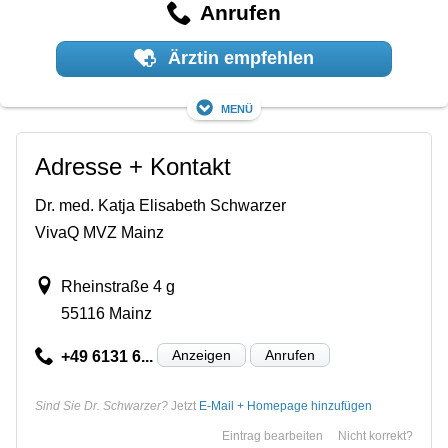
Anrufen
Ärztin empfehlen
Menü
Adresse + Kontakt
Dr. med. Katja Elisabeth Schwarzer
VivaQ MVZ Mainz
Rheinstraße 4 g
55116 Mainz
Anzeigen
Anrufen
+49 6131 6...
Sind Sie Dr. Schwarzer?
Jetzt
E-Mail + Homepage hinzufügen
Eintrag bearbeiten
Nicht korrekt?