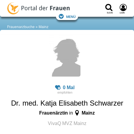
Suche
Login
Menü
Frauenarztsuche
Mainz
0 Mal
Dr. med. Katja Elisabeth Schwarzer
Frauenärztin
Mainz
in
VivaQ MVZ Mainz