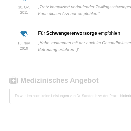
„
Trotz kompliziert verlaufender Zwillingsschwangers
30. Okt.
2011
Kann diesen Arzt nur empfehlen!
”
Für
Schwangerenvorsorge
empfohlen
„
Habe zusammen mit der auch im Gesundheitszen
18. Nov.
2010
Betreuung erfahren :)
”
Medizinisches Angebot
Es wurden noch keine Leistungen von Dr. Sanden bzw. der Praxis hinterl