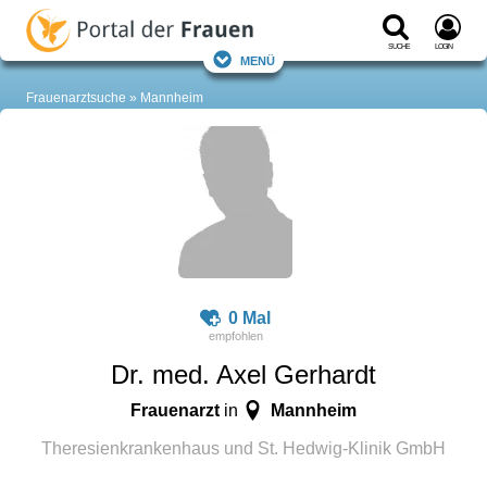
Suche
Login
Menü
Frauenarztsuche
Mannheim
0 Mal
Dr. med. Axel Gerhardt
Frauenarzt
Mannheim
in
Theresienkrankenhaus und St. Hedwig-Klinik GmbH