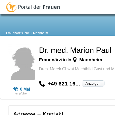
Frauenarztsuche
Mannheim
Dr. med. Marion Paul
Frauenärztin
Mannheim
in
Dres. Marek Chwat Mechthild Gast und M
+49 621 16...
Anzeigen
0 Mal
Adresse + Kontakt