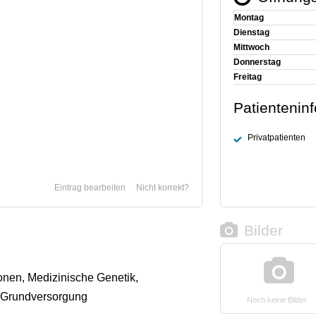
Montag
Dienstag
Mittwoch
Donnerstag
Freitag
Patientenin
Privatpatienten
Eintrag bearbeiten
Nicht korrekt?
Bilder
nen, Medizinische Genetik,
 Grundversorgung
Noch keine Bilder