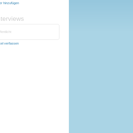
der hinzufügen
nterviews
fentlicht
ikel verfassen