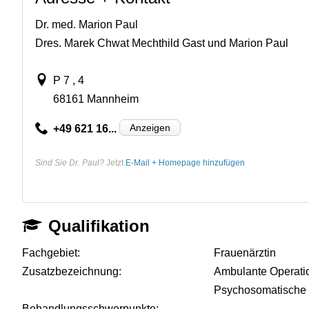
Dr. med. Marion Paul
Dres. Marek Chwat Mechthild Gast und Marion Paul
P 7 , 4
68161 Mannheim
Anzeigen
+49 621 16...
Sind Sie Dr. Paul?
Jetzt
E-Mail + Homepage hinzufügen
Qualifikation
Fachgebiet:
Frauenärztin
Zusatzbezeichnung:
Ambulante Operatio
Psychosomatische
Behandlungsschwerpunkte:
-