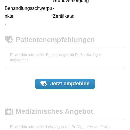
Grundversorgung
Behandlungsschwerpu
-
nkte:
Zertifikate:
-
Patientenempfehlungen
Es wurden noch keine Empfehlungen für Dr. Saskia Jäger
abgegeben.
Jetzt
empfehlen
Medizinisches Angebot
Es wurden noch keine Leistungen von Dr. Jäger bzw. der Praxis