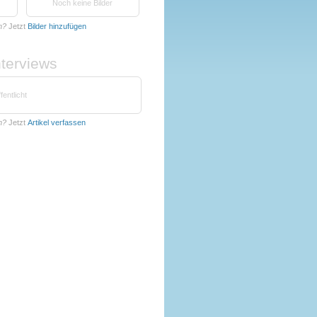
Noch keine Bilder
m?
Jetzt
Bilder hinzufügen
nterviews
fentlicht
m?
Jetzt
Artikel verfassen