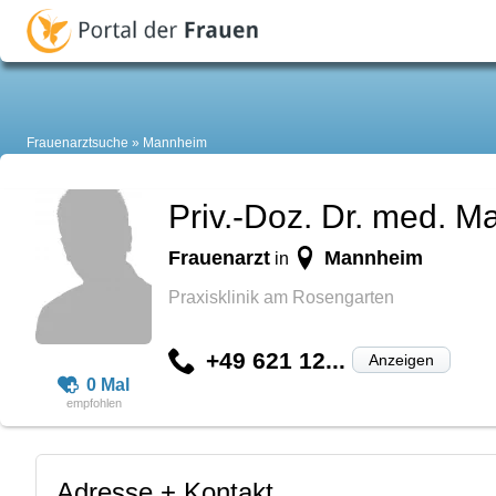
Frauenarztsuche
Mannheim
Priv.-Doz. Dr. med. Ma
Frauenarzt
Mannheim
in
Praxisklinik am Rosengarten
+49 621 12...
Anzeigen
0 Mal
Adresse + Kontakt