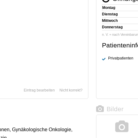
Montag
Dienstag
Mittwoch
Donnerstag
n. V. = nach Vereinbaru
Patientenin
Privatpatienten
Eintrag bearbeiten
Nicht korrekt?
Bilder
onen, Gynäkologische Onkologie,
zin