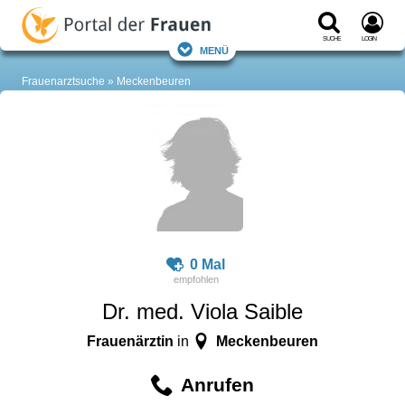
Suche
Login
Menü
Frauenarztsuche
Meckenbeuren
0 Mal
Dr. med. Viola Saible
Frauenärztin
Meckenbeuren
in
Anrufen