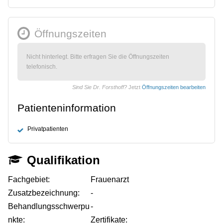
Öffnungszeiten
Nicht hinterlegt. Bitte erfragen Sie die Öffnungszeiten
telefonisch.
Sind Sie Dr. Forsthoff?
Jetzt
Öffnungszeiten bearbeiten
Patienteninformation
Privatpatienten
Qualifikation
Fachgebiet:
Frauenarzt
Zusatzbezeichnung:
-
Behandlungsschwerpu
-
nkte:
Zertifikate: