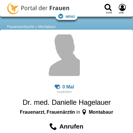
Suche
Login
Menü
Frauenarztsuche
Montabaur
0 Mal
Dr. med. Danielle Hagelauer
Frauenarzt, Frauenärztin
Montabaur
in
Anrufen