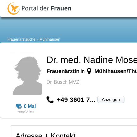
Frauenarztsuche
Mühlhausen
Dr. med. Nadine Mos
Frauenärztin
Mühlhausen/Thü
in
Dr. Busch MVZ
+49 3601 7...
Anzeigen
0 Mal
Adresse + Kontakt