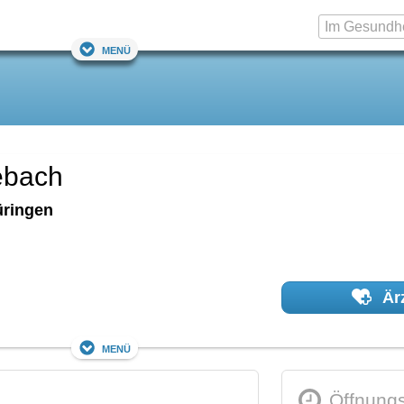
Menü
ebach
ringen
Ärz
Menü
Öffnungs