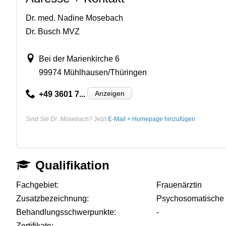
Dr. med. Nadine Mosebach
Dr. Busch MVZ
Bei der Marienkirche 6
99974 Mühlhausen/Thüringen
Anzeigen
+49 3601 7...
Sind Sie Dr. Mosebach?
Jetzt
E-Mail + Homepage hinzufügen
Qualifikation
Fachgebiet:
Frauenärztin
Zusatzbezeichnung:
Psychosomatische
Behandlungsschwerpunkte:
-
Zertifikate:
-