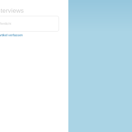
nterviews
fentlicht
rtikel verfassen