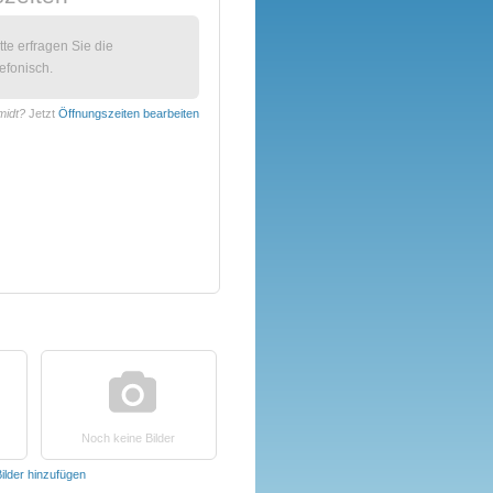
itte erfragen Sie die
efonisch.
midt?
Jetzt
Öffnungszeiten bearbeiten
Noch keine Bilder
ilder hinzufügen