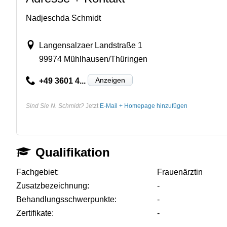
Nadjeschda Schmidt
Langensalzaer Landstraße 1
99974 Mühlhausen/Thüringen
Anzeigen
+49 3601 4...
Sind Sie N. Schmidt?
Jetzt
E-Mail + Homepage hinzufügen
Qualifikation
Fachgebiet:
Frauenärztin
Zusatzbezeichnung:
-
Behandlungsschwerpunkte:
-
Zertifikate:
-