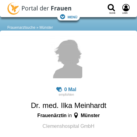
Suche
Login
Menü
Frauenarztsuche
Münster
0 Mal
Dr. med. Ilka Meinhardt
Frauenärztin
Münster
in
Clemenshospital GmbH