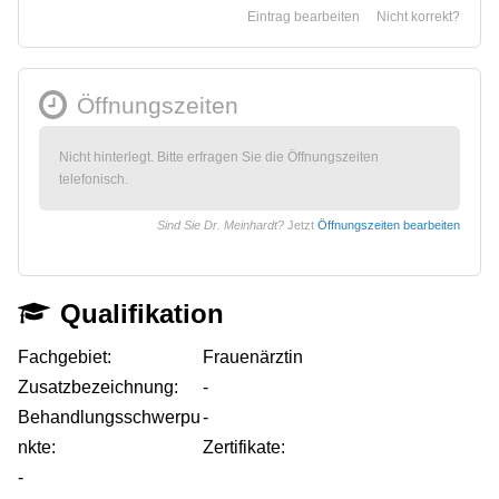
Eintrag bearbeiten
Nicht korrekt?
Öffnungszeiten
Nicht hinterlegt. Bitte erfragen Sie die Öffnungszeiten
telefonisch.
Sind Sie Dr. Meinhardt?
Jetzt
Öffnungszeiten bearbeiten
Qualifikation
Fachgebiet:
Frauenärztin
Zusatzbezeichnung:
-
Behandlungsschwerpu
-
nkte:
Zertifikate:
-