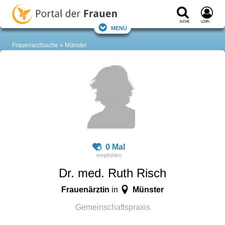
Suche
Login
Menü
Frauenarztsuche
Münster
0 Mal
Dr. med. Ruth Risch
Frauenärztin
Münster
in
Gemeinschaftspraxis