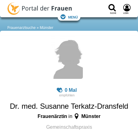
Suche
Login
Menü
Frauenarztsuche
Münster
0 Mal
Dr. med. Susanne Terkatz-Dransfeld
Frauenärztin
Münster
in
Gemeinschaftspraxis