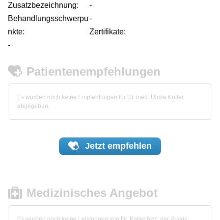
Zusatzbezeichnung:
-
Behandlungsschwerpu
-
nkte:
Zertifikate:
-
Patientenempfehlungen
Es wurden noch keine Empfehlungen für Dr. med. Ulrike Koller
abgegeben.
Jetzt
empfehlen
Medizinisches Angebot
Es wurden noch keine Leistungen von Dr. Koller bzw. der Praxis