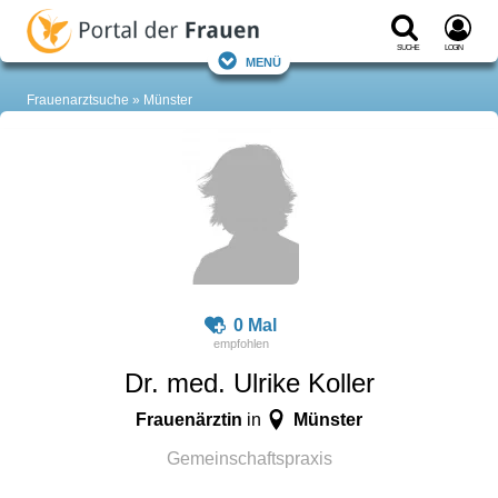
Suche
Login
Menü
Frauenarztsuche
Münster
0 Mal
Dr. med. Ulrike Koller
Frauenärztin
Münster
in
Gemeinschaftspraxis