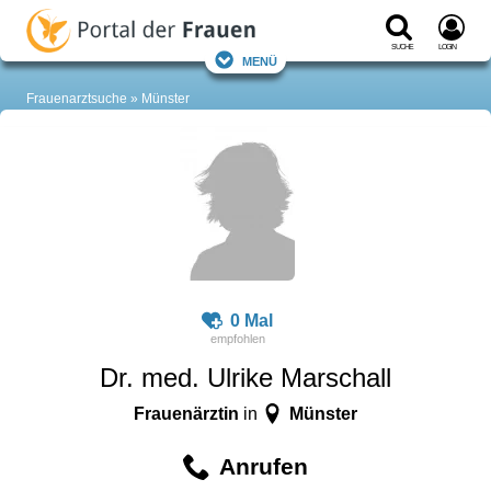
Suche
Login
Menü
Frauenarztsuche
Münster
0 Mal
Dr. med. Ulrike Marschall
Frauenärztin
Münster
in
Anrufen