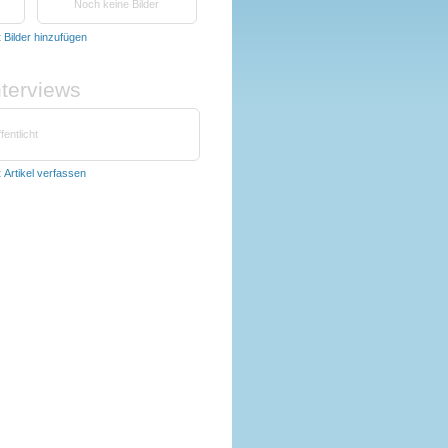
Noch keine Bilder
t
Bilder hinzufügen
nterviews
fentlicht
t
Artikel verfassen