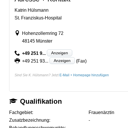
Katrin Hülsmann
St. Franziskus-Hospital
Hohenzollernring 72
48145 Münster
Anzeigen
+49 251 9...
Anzeigen
+49 251 93...
(Fax)
Sind Sie K. Hülsmann?
Jetzt
E-Mail + Homepage hinzufügen
Qualifikation
Fachgebiet:
Frauenärztin
Zusatzbezeichnung:
-
Behandlungsschwerpunkte:
-