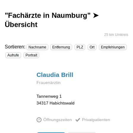
"Fachärzte in Naumburg" ➤
Übersicht
25 km Umkreis
Sortieren:
Nachname
Entfernung
PLZ
Ort
Empfehlungen
Aufrufe
Portrait
Claudia
Brill
Frauenärztin
Tannenweg 1
34317
Habichtswald
Öffnungszeiten
Privatpatienten