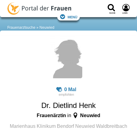
Suche
Login
Menü
Frauenarztsuche
Neuwied
0 Mal
Dr. Dietlind Henk
Frauenärztin
Neuwied
in
Marienhaus Klinikum Bendorf Neuwied Waldbreitbach