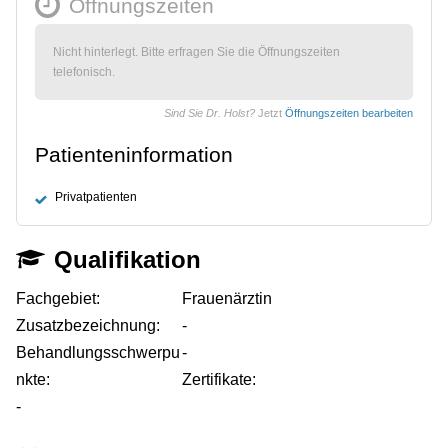
Öffnungszeiten
Nicht hinterlegt. Bitte erfragen Sie die Öffnungszeiten
telefonisch.
Sind Sie Dr. Holst?
Jetzt
Öffnungszeiten bearbeiten
Patienteninformation
Privatpatienten
Qualifikation
Fachgebiet:
Frauenärztin
Zusatzbezeichnung:
-
Behandlungsschwerpu
-
nkte:
Zertifikate:
-