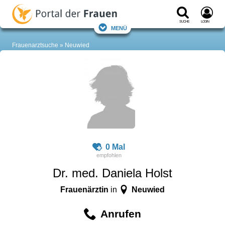
Suche
Login
Menü
Frauenarztsuche
Neuwied
0 Mal
Dr. med. Daniela Holst
Frauenärztin
Neuwied
in
Anrufen