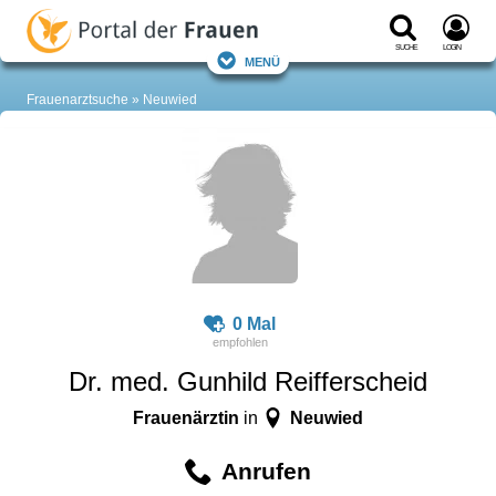
Suche
Login
Menü
Frauenarztsuche
Neuwied
0 Mal
Dr. med. Gunhild Reifferscheid
Frauenärztin
Neuwied
in
Anrufen