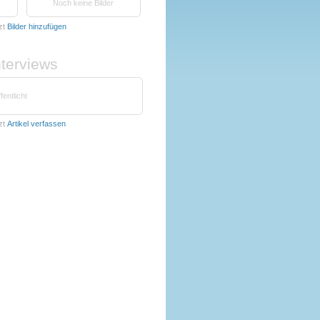
Noch keine Bilder
zt
Bilder hinzufügen
nterviews
fentlicht
zt
Artikel verfassen