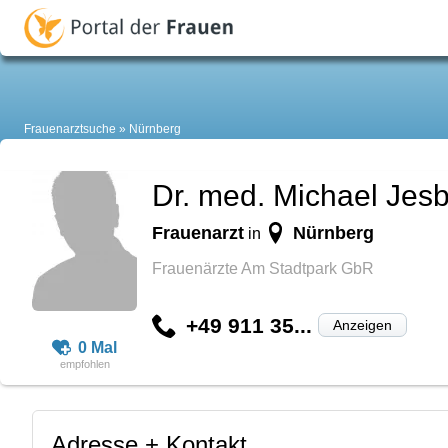
Frauenarztsuche
Nürnberg
Dr. med. Michael Jes
Frauenarzt
Nürnberg
in
Frauenärzte Am Stadtpark GbR
+49 911 35...
Anzeigen
0 Mal
Adresse + Kontakt