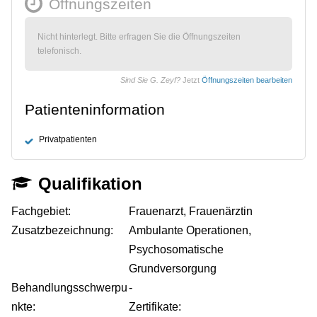
Öffnungszeiten
Nicht hinterlegt. Bitte erfragen Sie die Öffnungszeiten
telefonisch.
Sind Sie G. Zeyf?
Jetzt
Öffnungszeiten bearbeiten
Patienteninformation
Privatpatienten
Qualifikation
Fachgebiet:
Frauenarzt, Frauenärztin
Zusatzbezeichnung:
Ambulante Operationen,
Psychosomatische
Grundversorgung
Behandlungsschwerpu
-
nkte:
Zertifikate: