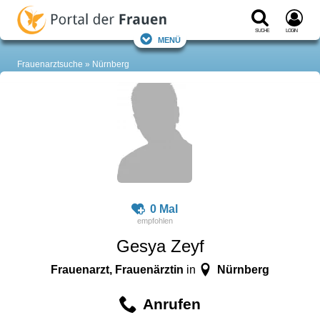
Suche
Login
Menü
Frauenarztsuche
Nürnberg
0 Mal
Gesya Zeyf
Frauenarzt, Frauenärztin
Nürnberg
in
Anrufen