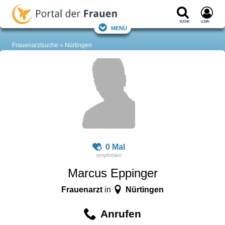
Suche
Login
Menü
Frauenarztsuche
Nürtingen
0 Mal
Marcus Eppinger
Frauenarzt
Nürtingen
in
Anrufen