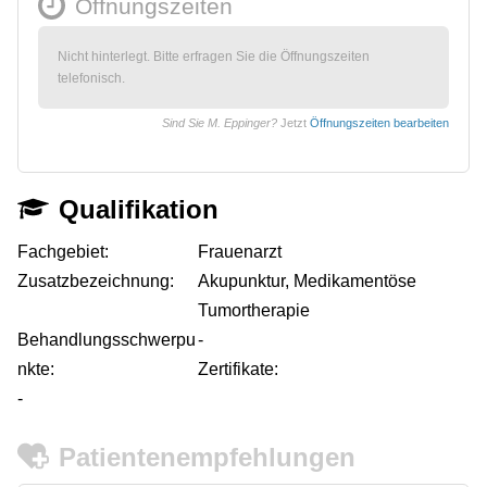
Öffnungszeiten
Nicht hinterlegt. Bitte erfragen Sie die Öffnungszeiten
telefonisch.
Sind Sie M. Eppinger?
Jetzt
Öffnungszeiten bearbeiten
Qualifikation
Fachgebiet:
Frauenarzt
Zusatzbezeichnung:
Akupunktur, Medikamentöse
Tumortherapie
Behandlungsschwerpu
-
nkte:
Zertifikate:
-
Patientenempfehlungen