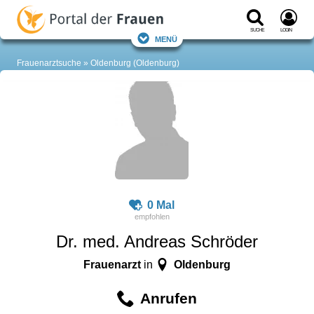
Suche
Login
Menü
Frauenarztsuche
Oldenburg (Oldenburg)
0 Mal
Dr. med. Andreas Schröder
Frauenarzt
Oldenburg
in
Anrufen