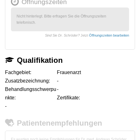
Öffnungszeiten
Nicht hinterlegt. Bitte erfragen Sie die Öffnungszeiten
telefonisch.
Sind Sie Dr. Schröder?
Jetzt
Öffnungszeiten bearbeiten
Qualifikation
Fachgebiet:
Frauenarzt
Zusatzbezeichnung:
-
Behandlungsschwerpu
-
nkte:
Zertifikate:
-
Patientenempfehlungen
Es wurden noch keine Empfehlungen für Dr. med. Andreas Schröder