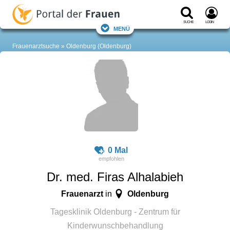
Suche
Login
Menü
Frauenarztsuche
Oldenburg (Oldenburg)
0 Mal
Dr. med. Firas Alhalabieh
Frauenarzt
Oldenburg
in
Tagesklinik Oldenburg - Zentrum für
Kinderwunschbehandlung