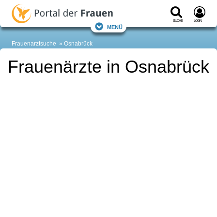
Suche
Login
Menü
Frauenarztsuche
Osnabrück
Frauenärzte in Osnabrück