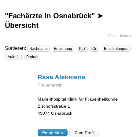
"Fachärzte in Osnabrück" ➤
Übersicht
25 km Umkreis
Sortieren:
Nachname
Entfernung
PLZ
Ort
Empfehlungen
Aufrufe
Portrait
Rasa
Aleksiene
Frauenärztin
Marienhospital Klinik für Frauenheilkunde
Bischofsstraße 1
49074
Osnabrück
Empfehlen
Zum Profil