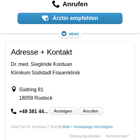
Anrufen
Ärztin empfehlen
Menü
Adresse + Kontakt
Dr. med. Sieglinde Korduan
Klinikum Südstadt Frauenklinik
Südring 81
18059 Rostock
Anzeigen
Anrufen
+49 381 44...
Sind Sie Dr. Korduan?
Jetzt
E-Mail + Homepage hinzufügen
Eintrag bearbeiten
Nicht korrekt?