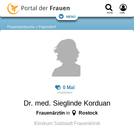
Suche
Login
Menü
Frauenarztsuche
Papendorf
0 Mal
Dr. med. Sieglinde Korduan
Frauenärztin
Rostock
in
Klinikum Südstadt Frauenklinik