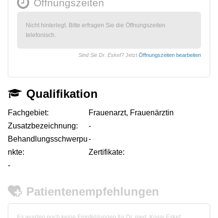
Öffnungszeiten
Nicht hinterlegt. Bitte erfragen Sie die Öffnungszeiten
telefonisch.
Sind Sie Dr. Eskef?
Jetzt
Öffnungszeiten bearbeiten
Qualifikation
Fachgebiet:
Frauenarzt, Frauenärztin
Zusatzbezeichnung:
-
Behandlungsschwerpu
-
nkte:
Zertifikate:
-
Patientenempfehlungen
Es wurden noch keine Empfehlungen für Dr. med. Kosai Eskef