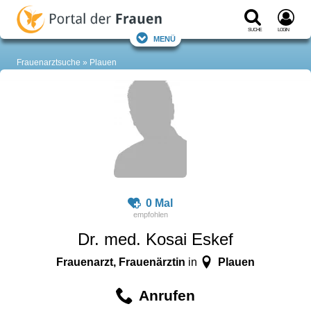
Suche
Login
Menü
Frauenarztsuche
Plauen
0 Mal
Dr. med. Kosai Eskef
Frauenarzt, Frauenärztin
Plauen
in
Anrufen