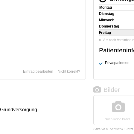
Montag
Dienstag
Mittwoch
Donnerstag
Freitag
n. V. = nach Vereinbaru
Patientenin
Privatpatienten
Eintrag bearbeiten
Nicht korrekt?
Bilder
 Grundversorgung
Noch keine Bilder
Sind Sie K. Schwenk?
Jetzt