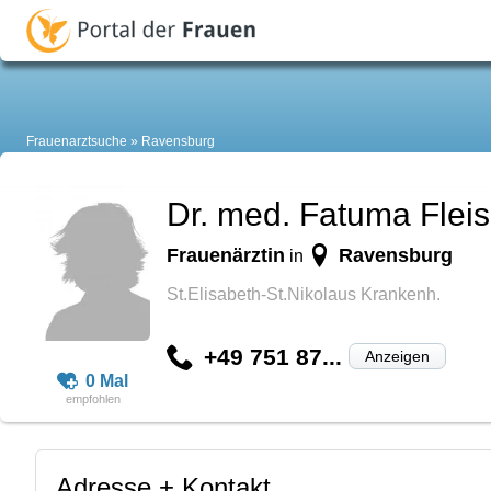
Frauenarztsuche
Ravensburg
Dr. med. Fatuma Fle
Frauenärztin
Ravensburg
in
St.Elisabeth-St.Nikolaus Krankenh.
+49 751 87...
Anzeigen
0 Mal
Adresse + Kontakt