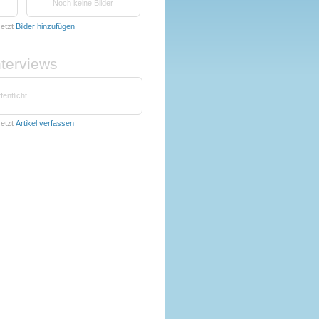
Noch keine Bilder
etzt
Bilder hinzufügen
nterviews
fentlicht
etzt
Artikel verfassen