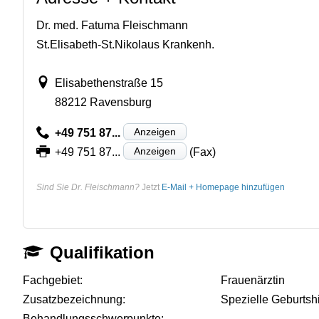
Dr. med. Fatuma Fleischmann
St.Elisabeth-St.Nikolaus Krankenh.
Elisabethenstraße 15
88212 Ravensburg
Anzeigen
+49 751 87...
Anzeigen
+49 751 87...
(Fax)
Sind Sie Dr. Fleischmann?
Jetzt
E-Mail + Homepage hinzufügen
Qualifikation
Fachgebiet:
Frauenärztin
Zusatzbezeichnung:
Spezielle Geburtsh
Behandlungsschwerpunkte:
-