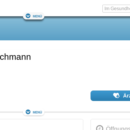
Menü
ischmann
Ärz
Menü
Öffnungs