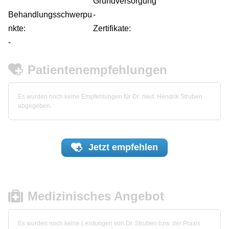
Grundversorgung
Behandlungsschwerpu
-
nkte:
Zertifikate:
-
Patientenempfehlungen
Es wurden noch keine Empfehlungen für Dr. med. Hendrik Struben
abgegeben.
Jetzt
empfehlen
Medizinisches Angebot
Es wurden noch keine Leistungen von Dr. Struben bzw. der Praxis