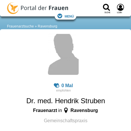
Suche
Login
Menü
Frauenarztsuche
Ravensburg
0 Mal
Dr. med. Hendrik Struben
Frauenarzt
Ravensburg
in
Gemeinschaftspraxis