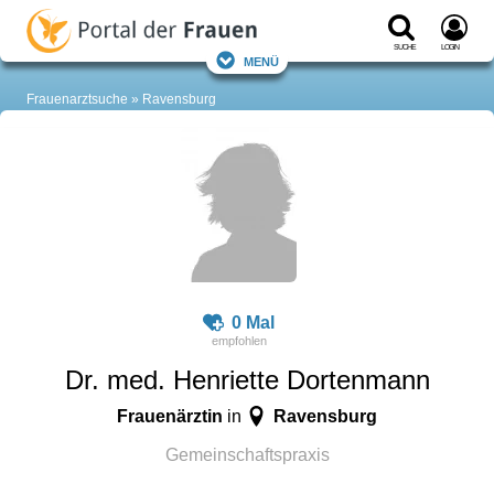
Suche
Login
Menü
Frauenarztsuche
Ravensburg
0 Mal
Dr. med. Henriette Dortenmann
Frauenärztin
Ravensburg
in
Gemeinschaftspraxis