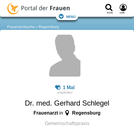
Suche
Login
Menü
Frauenarztsuche
Regensburg
1 Mal
Dr. med. Gerhard Schlegel
Frauenarzt
Regensburg
in
Gemeinschaftspraxis