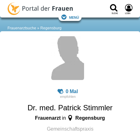
Suche
Login
Menü
Frauenarztsuche
Regensburg
0 Mal
Dr. med. Patrick Stimmler
Frauenarzt
Regensburg
in
Gemeinschaftspraxis