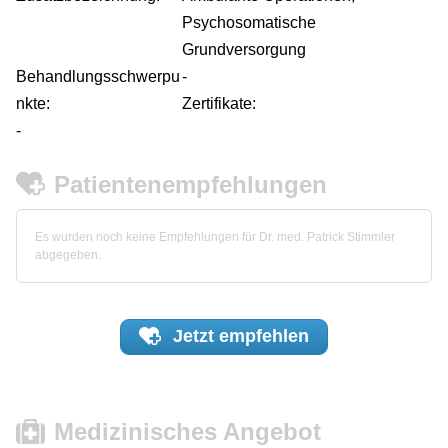
Psychosomatische
Grundversorgung
Behandlungsschwerpu
-
nkte:
Zertifikate:
-
Patientenempfehlungen
Es wurden noch keine Empfehlungen für Dr. med. Patrick Stimmler
abgegeben.
Jetzt
empfehlen
Medizinisches Angebot