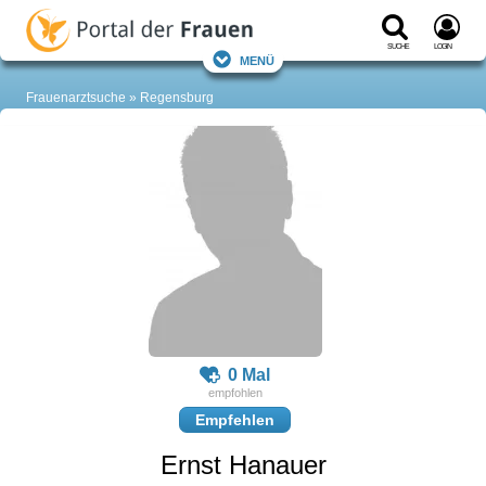
Suche
Login
Menü
Frauenarztsuche
Regensburg
0 Mal
Empfehlen
Ernst Hanauer