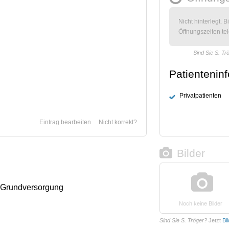
Nicht hinterlegt. B
Öffnungszeiten tel
Sind Sie S. Tr
Patientenin
Privatpatienten
Eintrag bearbeiten
Nicht korrekt?
Bilder
 Grundversorgung
Noch keine Bilder
Sind Sie S. Tröger?
Jetzt
Bi