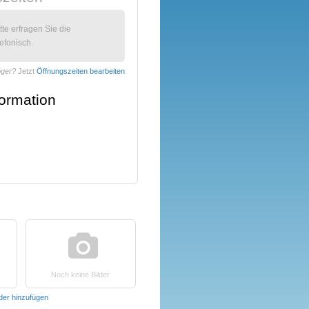
itte erfragen Sie die
efonisch.
öger?
Jetzt
Öffnungszeiten bearbeiten
formation
Noch keine Bilder
lder hinzufügen