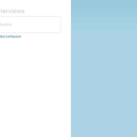
nterviews
fentlicht
tikel verfassen