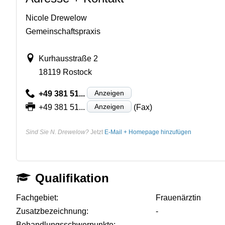
Nicole Drewelow
Gemeinschaftspraxis
Kurhausstraße 2
18119 Rostock
Anzeigen
+49 381 51...
Anzeigen
+49 381 51...
(Fax)
Sind Sie N. Drewelow?
Jetzt
E-Mail + Homepage hinzufügen
Qualifikation
Fachgebiet:
Frauenärztin
Zusatzbezeichnung:
-
Behandlungsschwerpunkte:
-