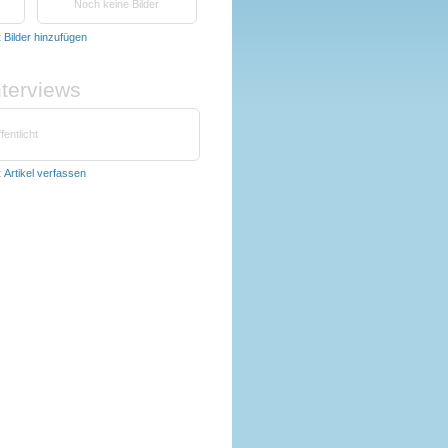
Noch keine Bilder
t
Bilder hinzufügen
nterviews
fentlicht
t
Artikel verfassen