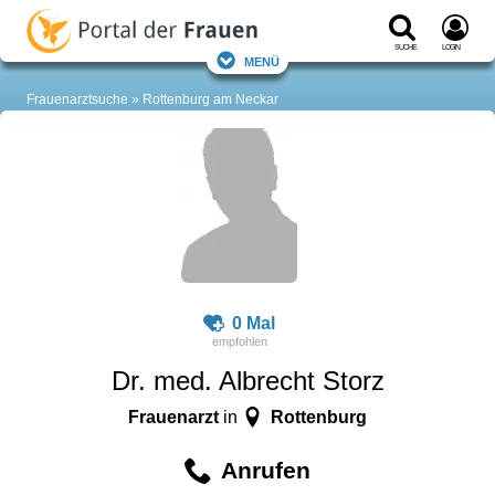
Suche
Login
Menü
Frauenarztsuche
Rottenburg am Neckar
0 Mal
Dr. med. Albrecht Storz
Frauenarzt
Rottenburg
in
Anrufen