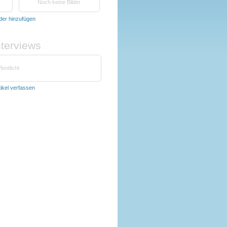
Noch keine Bilder
lder hinzufügen
nterviews
fentlicht
tikel verfassen