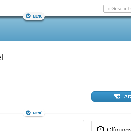
Menü
l
Ärz
Menü
Öffnungs