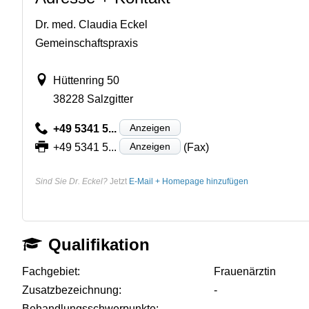
Dr. med. Claudia Eckel
Gemeinschaftspraxis
Hüttenring 50
38228 Salzgitter
Anzeigen
+49 5341 5...
Anzeigen
+49 5341 5...
(Fax)
Sind Sie Dr. Eckel?
Jetzt
E-Mail + Homepage hinzufügen
Qualifikation
Fachgebiet:
Frauenärztin
Zusatzbezeichnung:
-
Behandlungsschwerpunkte:
-