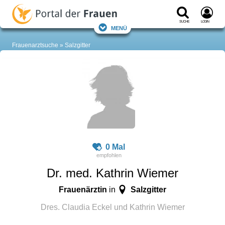
Suche
Login
Menü
Frauenarztsuche
Salzgitter
0 Mal
Dr. med. Kathrin Wiemer
Frauenärztin
Salzgitter
in
Dres. Claudia Eckel und Kathrin Wiemer