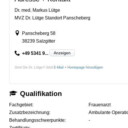
Dr. med. Markus Lütge
MVZ Dr. Lütge Standort Panscheberg
Panscheberg 58
38239 Salzgitter
Anzeigen
+49 5341 9...
Sind Sie Dr. Lütge?
Jetzt
E-Mail + Homepage hinzufügen
Qualifikation
Fachgebiet:
Frauenarzt
Zusatzbezeichnung:
Ambulante Operati
Behandlungsschwerpunkte:
-
Zertifikate:
-