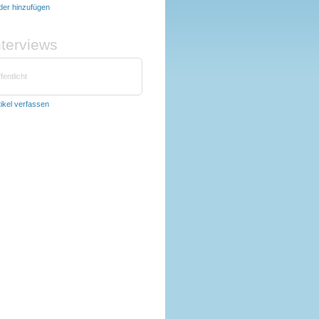
lder hinzufügen
nterviews
fentlicht
tikel verfassen