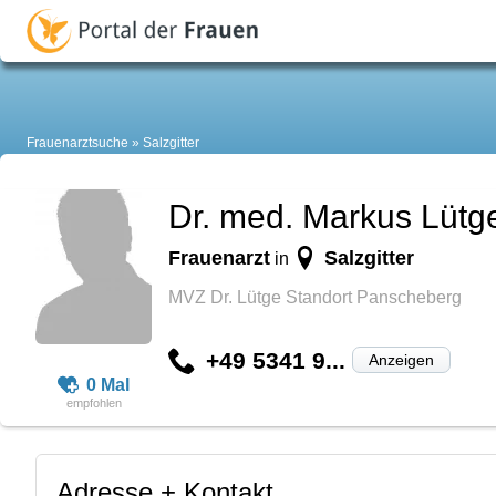
Frauenarztsuche
Salzgitter
Dr. med. Markus Lütg
Frauenarzt
Salzgitter
in
MVZ Dr. Lütge Standort Panscheberg
+49 5341 9...
Anzeigen
0 Mal
Adresse + Kontakt