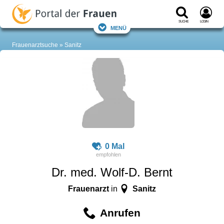
Suche
Login
Menü
Frauenarztsuche
Sanitz
0 Mal
Dr. med. Wolf-D. Bernt
Frauenarzt
Sanitz
in
Anrufen