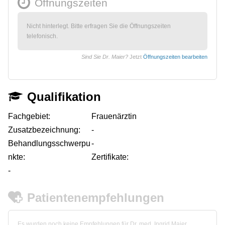
Öffnungszeiten
Nicht hinterlegt. Bitte erfragen Sie die Öffnungszeiten
telefonisch.
Sind Sie Dr. Maier?
Jetzt
Öffnungszeiten bearbeiten
Qualifikation
Fachgebiet:
Frauenärztin
Zusatzbezeichnung:
-
Behandlungsschwerpu
-
nkte:
Zertifikate:
-
Patientenempfehlungen
Es wurden noch keine Empfehlungen für Dr. med. Ingrid Maier