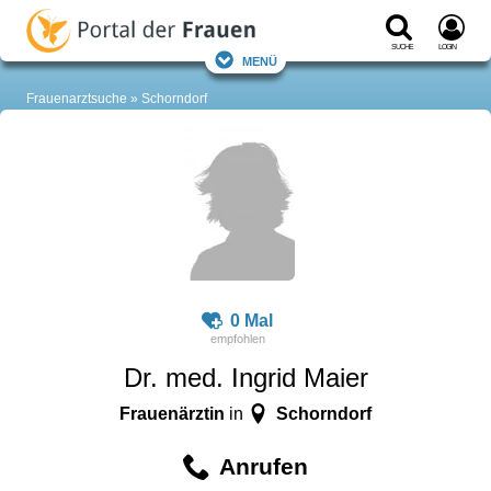
Suche
Login
Menü
Frauenarztsuche
Schorndorf
0 Mal
Dr. med. Ingrid Maier
Frauenärztin
Schorndorf
in
Anrufen